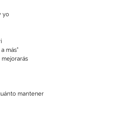
y yo
i
 a más”
s mejorarás
 cuánto mantener