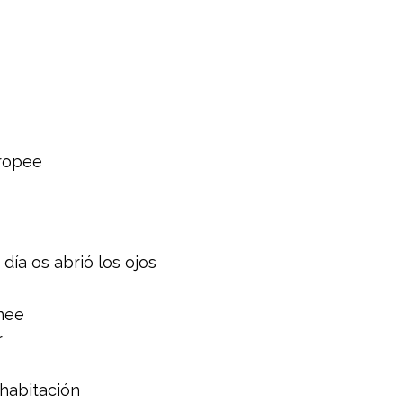
tropee
ía os abrió los ojos
onee
r
 habitación