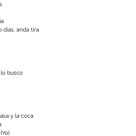
s
ía
 días, anda tira
 lo busco
asa y la coca
a
(Yo)