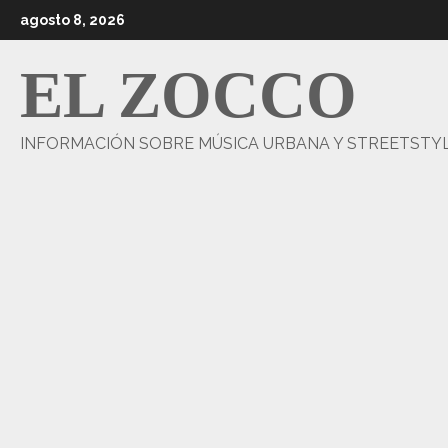
Saltar
agosto 8, 2026
al
contenido
EL ZOCCO
INFORMACIÓN SOBRE MÚSICA URBANA Y STREETSTY