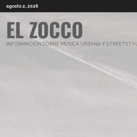
Saltar
agosto 2, 2026
al
EL ZOCCO
contenido
INFORMACIÓN SOBRE MÚSICA URBANA Y STREETSTY