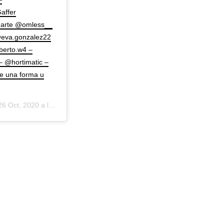
affer
e arte @omless__
@eva.gonzalez22
berto.w4 –
– @hortimatic –
e una forma u
6 Oct, 2020 a las 4:42 PDT