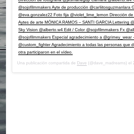
@sojofilmmakers Ayte de producción @carliitosguzmanlara G
@eva.gonzalez22 Foto fija @violet_lime_lemon Dirección d
Aytes de arte MÓNICA RAMOS – SANTI GARCIA Lettering 
Sky Vision @alberto.w4 Edit / Color @sojofilmmakers Fx @al
@sojofilmmakers Especial agradecimiento a @grimey_wear 
@custom_fighter Agradecimiento a todas las personas que d
otra participaron en el vídeo.
Una publicación compartida de
Dave
(@dave_madreams) el
2