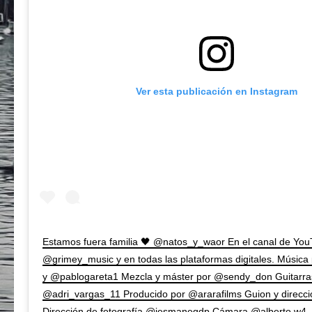
Ver esta publicación en Instagram
Estamos fuera familia 🖤 @natos_y_waor En el canal de Yo
@grimey_music y en todas las plataformas digitales. Música
y @pablogareta1 Mezcla y máster por @sendy_don Guitarra
@adri_vargas_11 Producido por @ararafilms Guion y direccio
Dirección de fotografía @jesmanegdp Cámara @alberto.w4 