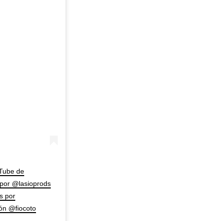
uTube de
 por @lasioprods
s por
́n @fiocoto
–