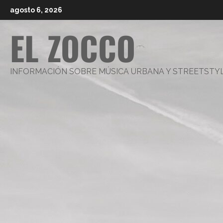
Saltar
agosto 6, 2026
al
EL ZOCCO
contenido
INFORMACIÓN SOBRE MÚSICA URBANA Y STREETSTY