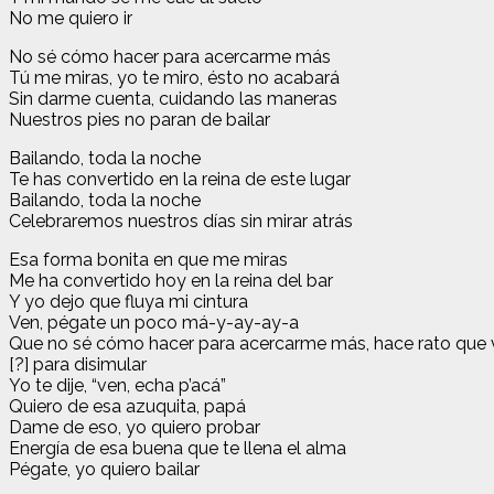
No me quiero ir
No sé cómo hacer para acercarme más
Tú me miras, yo te miro, ésto no acabará
Sin darme cuenta, cuidando las maneras
Nuestros pies no paran de bailar
Bailando, toda la noche
Te has convertido en la reina de estе lugar
Bailando, toda la noche
Celebrarеmos nuestros días sin mirar atrás
Esa forma bonita en que me miras
Me ha convertido hoy en la reina del bar
Y yo dejo que fluya mi cintura
Ven, pégate un poco má-y-ay-ay-a
Que no sé cómo hacer para acercarme más, hace rato que v
[?] para disimular
Yo te dije, “ven, echa p’acá”
Quiero de esa azuquita, papá
Dame de eso, yo quiero probar
Energía de esa buena que te llena el alma
Pégate, yo quiero bailar