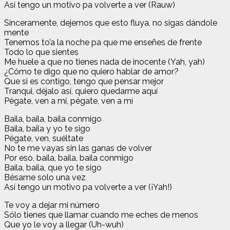
Así tengo un motivo pa volvеrte a ver (Rauw)
Sinceramente, dejemos que esto fluya, no sigas dándole
mente
Tenemos to’a la noche pa que me enseñes de frente
Todo lo que sientes
Me huele a que no tienes nada de inocente (Yah, yah)
¿Cómo te digo que no quiero hablar de amor?
Que si es contigo, tengo que pensar mejor
Tranqui, déjalo así, quiero quedarme aquí
Pégate, ven a mí, pégate, ven a mí
Baila, baila, baila conmigo
Baila, baila y yo te sigo
Pégate, ven, suéltate
No te me vayas sin las ganas de volver
Por eso, baila, baila, baila conmigo
Baila, baila, que yo te sigo
Bésame solo una vez
Así tengo un motivo pa volverte a ver (¡Yah!)
Te voy a dejar mi número
Sólo tienes que llamar cuando me eches de menos
Que yo le voy a llegar (Uh-wuh)