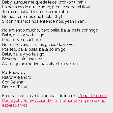
Baby, aunque me quede lejos, woh-oh (¡Yah!)
La nena es de otra ciudad, pero le corre mi flow
Tenía curiosidad y un beso me robó
No nos tenemos que hablar (Ey)
Si con mirarnos nos entendemos, yeah (¡Yah!)
No entiendo mucho, pero baila, baila, baila conmigo
Baila, baila y yo te sigo
Pégate, ven, suéltate
No te me vayas sin las ganas de volver
Por eso, baila, baila, baila conmigo
Baila, baila y yo te sigo
Bésame solo una vez
Así tengo un motivo pa volverte a ver, eh
Ra-Rauw, ey
Rauw Alejandro
Con Selena
Dímelo, Tainy
En otras noticias relacionadas de interés,
Zorra
Remix de
Bad Gyal y Rauw Alejandro, el motherfucking remix que
esperábamos.