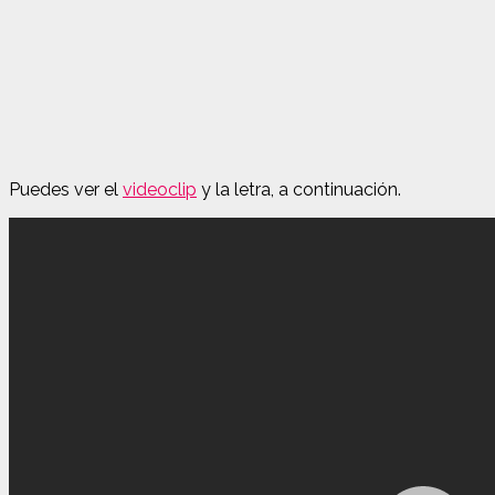
Puedes ver el
videoclip
y la letra, a continuación.