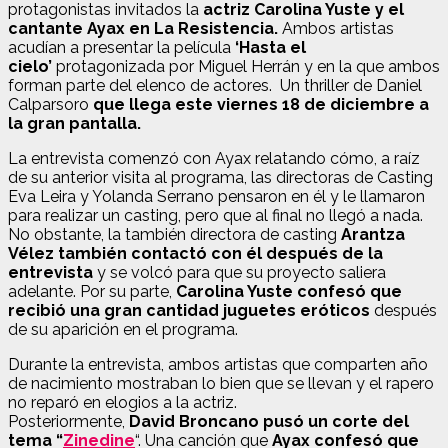
protagonistas invitados la
actriz Carolina Yuste y el
cantante Ayax en La Resistencia.
Ambos artistas
acudían a presentar la película
‘Hasta el
cielo’
protagonizada por Miguel Herrán y en la que ambos
forman parte del elenco de actores. Un thriller de Daniel
Calparsoro
que llega este viernes 18 de diciembre a
la gran pantalla.
La entrevista comenzó con Ayax relatando cómo, a raíz
de su anterior visita al programa, las directoras de Casting
Eva Leira y Yolanda Serrano pensaron en él y le llamaron
para realizar un casting, pero que al final no llegó a nada.
No obstante, la también directora de casting
Arantza
Vélez también contactó con él después de la
entrevista
y se volcó para que su proyecto saliera
adelante. Por su parte,
Carolina Yuste confesó que
recibió una gran cantidad juguetes eróticos
después
de su aparición en el programa.
Durante la entrevista, ambos artistas que comparten año
de nacimiento mostraban lo bien que se llevan y el rapero
no reparó en elogios a la actriz.
Posteriormente,
David Broncano pusó un corte del
tema “
Zinedine
“. Una canción que
Ayax confesó que