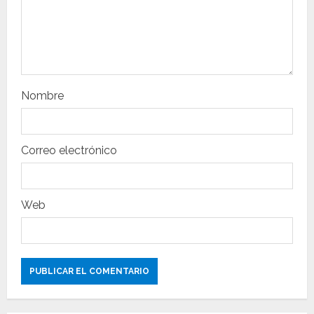
e
e
n
t
Nombre
r
a
Correo electrónico
d
a
Web
s