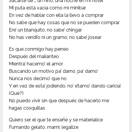
Sacarse de … un niño, una noche en mi hotel
Mi puta está vacía como mi minibar
En vez de hablar con ella la llevo a comprar
No sabe que hay cosas que no se pueden comprar
Ere’ un blanquito, no sabe’ chingar
No has vendi’o ni un gramo, no sabe’ josear
Es que conmigo hay perreo
Después del malianteo
Mientra’ hacemo’ el amor
Buscando un motivo pa’ darno, pa’ darno’
Nunca nos decimo’ que no
Y en vez de esta’ jodiendo, no’ e’tamo’ dando caricia’
(Qué?)
No puedo vivir sin que después de hacerlo me
hagas cosquillas
Quiero ser el que te enseñe y se materialice
Fumando gelato, mami, legalize