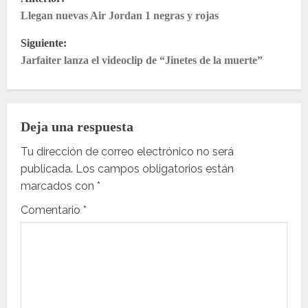
Llegan nuevas Air Jordan 1 negras y rojas
a
Siguiente:
v
Jarfaiter lanza el videoclip de “Jinetes de la muerte”
e
g
Deja una respuesta
a
Tu dirección de correo electrónico no será
c
publicada.
Los campos obligatorios están
marcados con
*
i
Comentario
*
ó
n
d