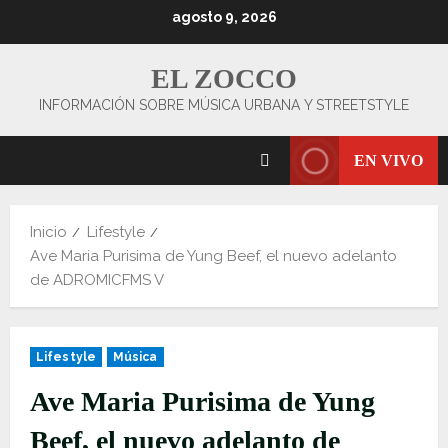
Saltar
agosto 9, 2026
al
contenido
EL ZOCCO
INFORMACIÓN SOBRE MÚSICA URBANA Y STREETSTYLE
EN VIVO
Inicio
Lifestyle
Ave Maria Purisima de Yung Beef, el nuevo adelanto
de ADROMICFMS V
Lifestyle
Música
Ave Maria Purisima de Yung
Beef, el nuevo adelanto de