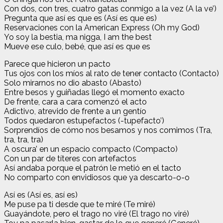
Con dos, con tres, cuatro gatas conmigo a la vez (A la ve’)
Pregunta que así es que es (Así es que es)
Reservaciones con la American Express (Oh my God)
Yo soy la bestia, ma nigga, I am the best
Mueve ese culo, bebé, que así es que es
Parece que hicieron un pacto
Tus ojos con los míos al rato de tener contacto (Contacto)
Solo mirarnos no dio abasto (Abasto)
Entre besos y guiñadas llegó el momento exacto
De frente, cara a cara comenzó el acto
Adictivo, atrevido de frente a un gentío
Todos quedaron estupefactos (-tupefacto’)
Sorprendíos de cómo nos besamos y nos comimos (Tra,
tra, tra, tra)
A oscura’ en un espacio compacto (Compacto)
Con un par de títeres con artefactos
Así andaba porque el patrón le metió en el tacto
No comparto con envidiosos que ya descarto-o-o
Así es (Así es, así es)
Me puse pa ti desde que te miré (Te miré)
Guayándote, pero el trago no viré (El trago no viré)