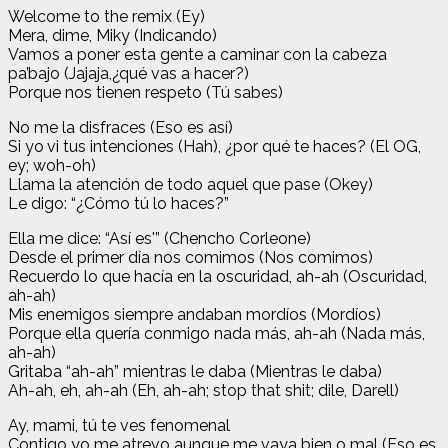
Welcome to the remix (Ey)
Mera, dime, Miky (Indicando)
Vamos a poner esta gente a caminar con la cabeza
pa’bajo (Jajaja,¿qué vas a hacer?)
Porque nos tienen respeto (Tú sabes)
No me la disfraces (Eso es así)
Si yo vi tus intenciones (Hah), ¿por qué te haces? (El OG,
ey; woh-oh)
Llama la atención de todo aquel que pase (Okey)
Le digo: “¿Cómo tú lo haces?”
Ella me dice: “Así es'” (Chencho Corleone)
Desde el primer día nos comimos (Nos comimos)
Recuerdo lo que hacía en la oscuridad, ah-ah (Oscuridad,
ah-ah)
Mis enemigos siempre andaban mordíos (Mordíos)
Porque ella quería conmigo nada más, ah-ah (Nada más,
ah-ah)
Gritaba “ah-ah” mientras le daba (Mientras le daba)
Ah-ah, eh, ah-ah (Eh, ah-ah; stop that shit; dile, Darell)
Ay, mami, tú te ves fenomenal
Contigo yo me atrevo aunque me vaya bien o mal (Eso es