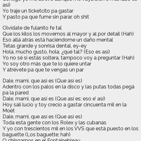
así)
Yo traje un ticketcito pa gastar
Y pasto pa que fume sin parar, oh shit
Olvídate de fulanito fe tal
Que los kilos los movemos al mayor y al por detail (Hah)
Eso allá atrás está haciéndome un daño mental
Tetas grande y sonrisa dental, ey-ey
Hola, mucho gusto, hola, ¿qué tal? (Eso es así)
Yo no sé si estás soltera, tampoco voy a preguntar (Hah)
Yo soy otro más que te lo quiere untar
Y atrévete pa que te vengas un par
Dale, mami, que así es (Que así es)
Adentro con los palos en la disco y las putas todas pegá
pa la pared
Dale, mami, que así es (Que así es; eso e’ así)
Hoy salí lucío y toy crecío a gastar cincuenta mil en la
Moët
Dale, mami, que así es (Que así es)
Toda esta gente con los Rolex y las cubanas
Y yo con trescientos mil en los VVS que está puesto en los
baguette (Los baguette; hah)
O chingamos en el Fontainebleau