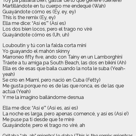
Toy pa pasarla bien, gastar de lo que generé (Generé)
Martillándote en tu cuerpo me endequé (Wah)
Guayándote cómo es (Ey, ey, ey)
This is the remix (Ey, ey)
Ella me dice: “Así es'” (Así es)
Los dos bien locos, pero el trago no viré
Guayándote cómo es (Uh, uh)
Louboutin y tú con la falda corta mini
Yo guayando el mahón skinny
Marroneo fifty five, ando con Tainy en un Lamborghini
Tráete a tu amiga pa South Beach, las dos en bikini (Ah)
Ella es de esas que baila cuando la nota le suba (Yeah-
yeah)
Se crío en Miami, pero nació en Cuba (Fetty)
Me gusta porque no es de las que ronca, es de las que
actúa (Yeah)
Y me la imagino bailándome desnua
Ella me dice: “Así e'” (Así es, así es)
La noche es larga, pero apenas comencé, y así es (Así e’)
Me puse pa ti desde que te miré
Guayándote, pero el trago no viré, ah
Gritaba “ah-ah” mientra’ le daba (This is the remix; mientras