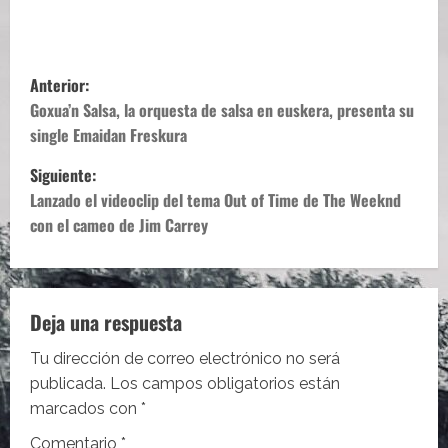
N
Anterior:
a
Goxua’n Salsa, la orquesta de salsa en euskera, presenta su
single Emaidan Freskura
v
Siguiente:
e
Lanzado el videoclip del tema Out of Time de The Weeknd
con el cameo de Jim Carrey
g
a
c
Deja una respuesta
i
Tu dirección de correo electrónico no será
publicada.
Los campos obligatorios están
ó
marcados con
*
Comentario
*