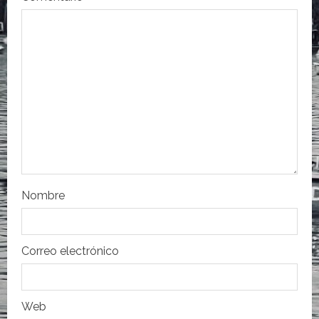
n
d
e
e
n
t
r
Nombre
a
d
Correo electrónico
a
s
Web