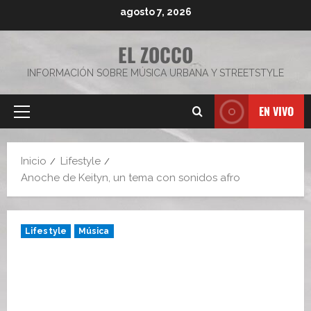
Saltar
agosto 7, 2026
al
contenido
EL ZOCCO
INFORMACIÓN SOBRE MÚSICA URBANA Y STREETSTYLE
EN VIVO
Menú
principal
Inicio
Lifestyle
Anoche de Keityn, un tema con sonidos afro
Lifestyle
Música