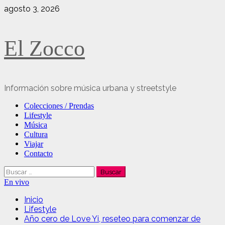
Saltar
agosto 3, 2026
al
contenido
El Zocco
Información sobre música urbana y streetstyle
Menú
Colecciones / Prendas
principal
Lifestyle
Música
Cultura
Viajar
Contacto
Buscar:
En vivo
Inicio
Lifestyle
Año cero de Love Yi, reseteo para comenzar de