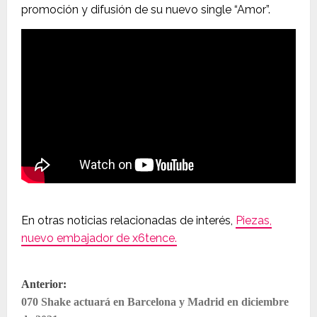
promoción y difusión de su nuevo single “Amor”.
En otras noticias relacionadas de interés,
Piezas,
nuevo embajador de x6tence.
N
Anterior:
a
070 Shake actuará en Barcelona y Madrid en diciembre