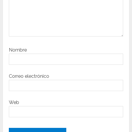
a
d
a
s
Nombre
Correo electrónico
Web