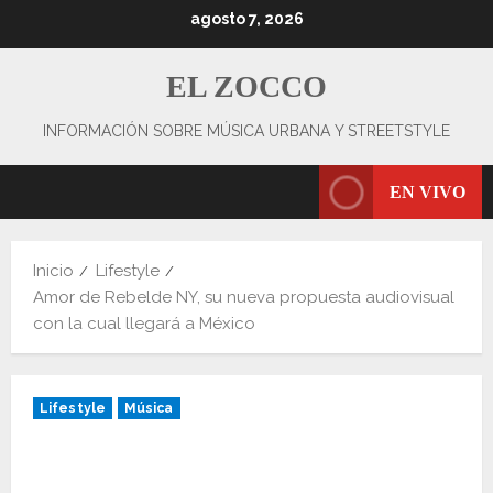
Saltar
agosto 7, 2026
al
contenido
EL ZOCCO
INFORMACIÓN SOBRE MÚSICA URBANA Y STREETSTYLE
EN VIVO
Inicio
Lifestyle
Amor de Rebelde NY, su nueva propuesta audiovisual
con la cual llegará a México
Lifestyle
Música