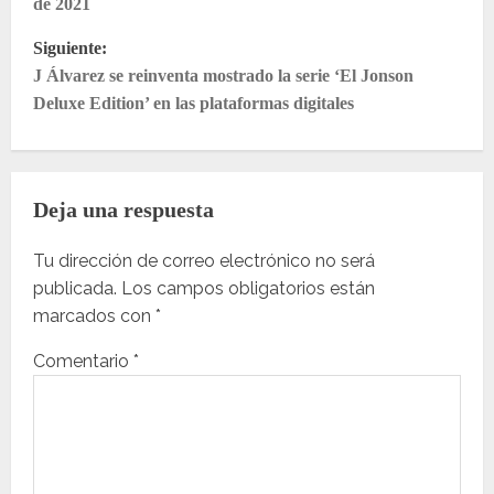
v
de 2021
e
Siguiente:
g
J Álvarez se reinventa mostrado la serie ‘El Jonson
Deluxe Edition’ en las plataformas digitales
a
c
i
Deja una respuesta
ó
n
Tu dirección de correo electrónico no será
publicada.
Los campos obligatorios están
d
marcados con
*
e
Comentario
*
e
n
t
r