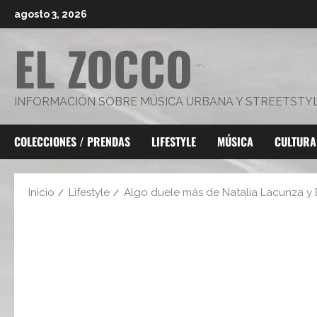
Saltar
agosto 3, 2026
al
EL ZOCCO
contenido
INFORMACIÓN SOBRE MÚSICA URBANA Y STREETSTY
COLECCIONES / PRENDAS
LIFESTYLE
MÚSICA
CULTURA
Inicio
Lifestyle
Algo duele más de Natalia Lacunza y 