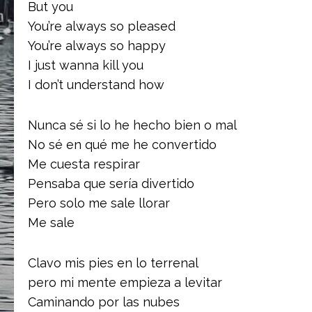
But you
You’re always so pleased
You’re always so happy
I just wanna kill you
I don’t understand how
Nunca sé si lo he hecho bien o mal
No sé en qué me he convertido
Me cuesta respirar
Pensaba que sería divertido
Pero solo me sale llorar
Me sale
Clavo mis pies en lo terrenal
pero mi mente empieza a levitar
Caminando por las nubes