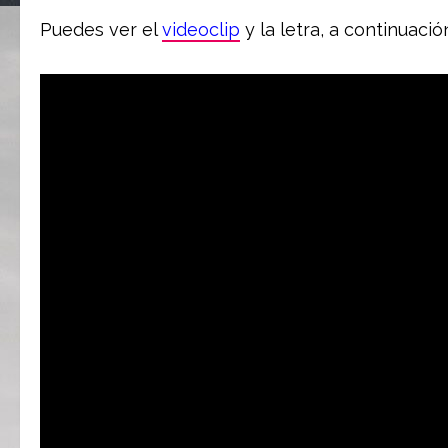
Puedes ver el
videoclip
y la letra, a continuació