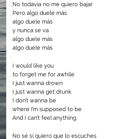
No todavía no me quiero bajar
Pero algo duele más
algo duele más
y nunca se va
algo duele más
algo duele más
I would like you
to forget me for awhile
I just wanna drown
I just wanna get drunk
I don’t wanna be
where I’m supposed to be
And I can’t feel anything
No sé si quiero que lo escuches