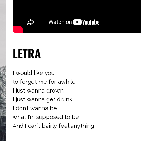
LETRA
I would like you
to forget me for awhile
I just wanna drown
I just wanna get drunk
I don’t wanna be
what I’m supposed to be
And I can’t bairly feel anything