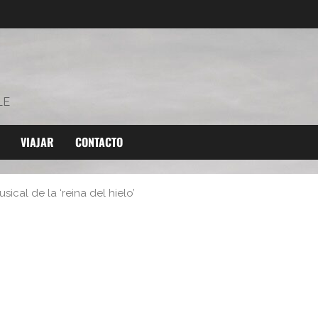
LE
VIAJAR
CONTACTO
ical de la ‘reina del hielo’