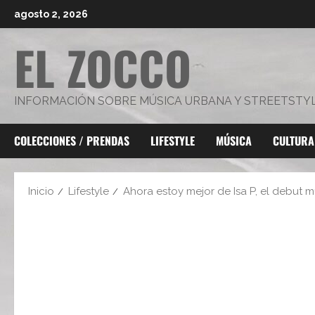
Saltar
agosto 2, 2026
al
EL ZOCCO
contenido
INFORMACIÓN SOBRE MÚSICA URBANA Y STREETSTY
COLECCIONES / PRENDAS
LIFESTYLE
MÚSICA
CULTURA
Inicio
Lifestyle
Ahora estoy mejor de Isa P, el debut mus