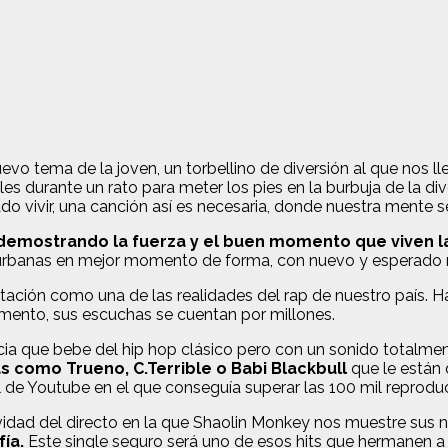
vo tema de la joven, un torbellino de diversión al que nos ll
es durante un rato para meter los pies en la burbuja de la d
 vivir, una canción así es necesaria, donde nuestra mente se
 demostrando la fuerza y el buen momento que viven l
 urbanas en mejor momento de forma, con nuevo y esperado mat
ntación como una de las realidades del rap de nuestro país. 
omento, sus escuchas se cuentan por millones.
ia que bebe del hip hop clásico pero con un sonido totalme
s como Trueno, C.Terrible o Babi Blackbull
que le están 
 Youtube en el que conseguía superar las 100 mil reproducc
idad del directo en la que Shaolin Monkey nos muestre sus n
ía.
Este single seguro será uno de esos hits que hermanen a p