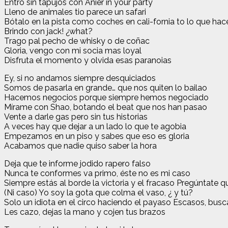
Entro sin tapujos con Anier in your party
Lleno de animales tio parece un safari
Bótalo en la pista como coches en cali-fornia to lo que h
Brindo con jack! ¿what?
Trago pal pecho de whisky o de coñac
Gloria, vengo con mi socia mas loyal
Disfruta el momento y olvida esas paranoias
Ey, si no andamos siempre desquiciados
Somos de pasarla en grande… que nos quiten lo bailao
Hacemos negocios porque siempre hemos negociado
Mírame con Shao, botando el beat que nos han pasao
Vente a darle gas pero sin tus historias
A veces hay que dejar a un lado lo que te agobia
Empezamos en un piso y sabes que eso es gloria
Acabamos que nadie quiso saber la hora
Deja que te informe jodido rapero falso
Nunca te conformes va primo, éste no es mi caso
Siempre estás al borde la victoria y el fracaso Pregúntate 
(Ni caso) Yo soy la gota que colma el vaso, ¿ y tú?
Solo un idiota en el circo haciendo el payaso Escasos, busc
Les cazo, dejas la mano y cojen tus brazos