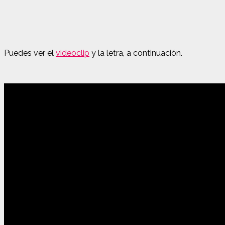
Puedes ver el
videoclip
y la letra, a continuación.