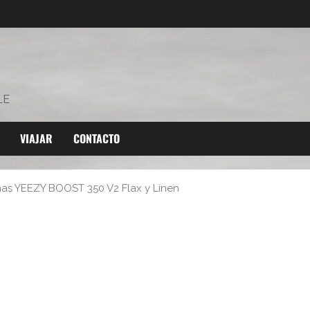
LE
VIAJAR
CONTACTO
nas YEEZY BOOST 350 V2 Flax y Linen