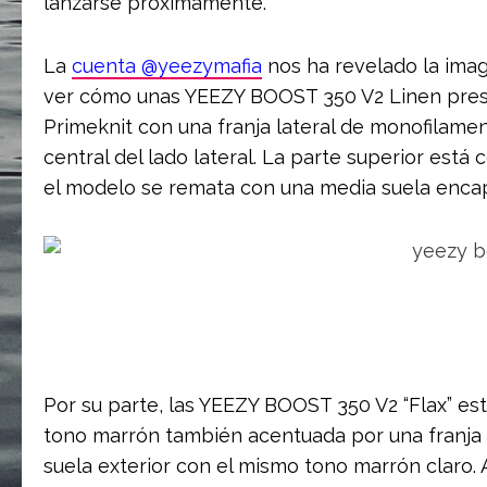
lanzarse próximamente.
La
cuenta @yeezymafia
nos ha revelado la imag
ver cómo unas YEEZY BOOST 350 V2 Linen prese
Primeknit con una franja lateral de monofilamen
central del lado lateral. La parte superior está 
el modelo se remata con una media suela enc
Por su parte, las YEEZY BOOST 350 V2 “Flax” es
tono marrón también acentuada por una franja l
suela exterior con el mismo tono marrón claro.