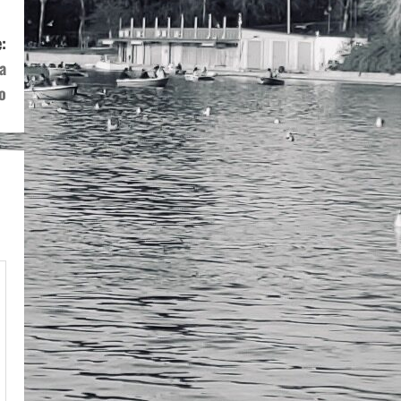
:
a
o