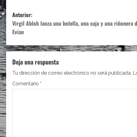
N
Anterior:
Virgil Abloh lanza una botella, una caja y una riñonera 
a
Evian
v
e
Deja una respuesta
g
Tu dirección de correo electrónico no será publicada.
L
a
Comentario
*
c
i
ó
n