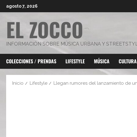
Saltar
agosto 7, 2026
al
EL ZOCCO
contenido
INFORMACIÓN SOBRE MÚSICA URBANA Y STREETSTY
COLECCIONES / PRENDAS
LIFESTYLE
MÚSICA
CULTURA
Inicio
Lifestyle
Llegan rumores del lanzamiento de u