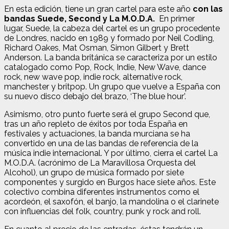
En esta edición, tiene un gran cartel para este año
con las
bandas Suede, Second y La M.O.D.A.
En primer
lugar, Suede, la cabeza del cartel es un grupo procedente
de Londres, nacido en 1989 y formado por Neil Codling,
Richard Oakes, Mat Osman, Simon Gilbert y Brett
Anderson. La banda británica se caracteriza por un estilo
catalogado como Pop, Rock, Indie, New Wave, dance
rock, new wave pop, indie rock, alternative rock,
manchester y britpop. Un grupo que
vuelve a España con
su nuevo disco debajo del brazo, ‘The blue hour’.
Asimismo, otro punto fuerte será el grupo Second que,
tras un año repleto de éxitos por toda España en
festivales y actuaciones, la banda murciana se ha
convertido en una de las bandas de referencia de la
música indie internacional. Y por último, cierra
el cartel La
M.O.D.A. (acrónimo de La Maravillosa Orquesta del
Alcohol), un grupo de música formado por siete
componentes y surgido en Burgos hace siete años. Este
colectivo combina diferentes instrumentos como el
acordeón, el saxofón, el banjo, la mandolina o el clarinete
con influencias del folk, country, punk y rock and roll.