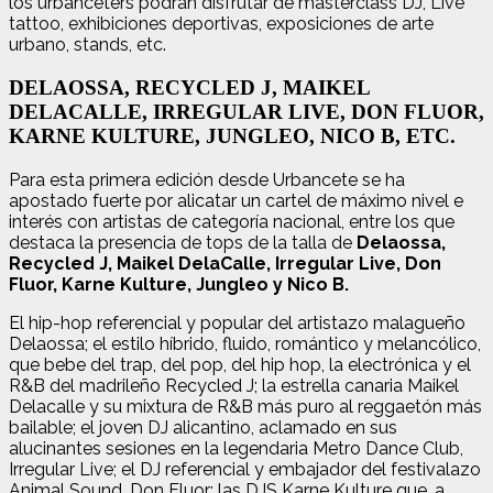
los urbanceters podrán disfrutar de masterclass DJ, Live
tattoo, exhibiciones deportivas, exposiciones de arte
urbano, stands, etc.
DELAOSSA, RECYCLED J, MAIKEL
DELACALLE, IRREGULAR LIVE, DON FLUOR,
KARNE KULTURE, JUNGLEO, NICO B, ETC.
Para esta primera edición desde Urbancete se ha
apostado fuerte por alicatar un cartel de máximo nivel e
interés con artistas de categoría nacional, entre los que
destaca la presencia de tops de la talla de
Delaossa,
Recycled J, Maikel DelaCalle, Irregular Live, Don
Fluor, Karne Kulture, Jungleo y Nico B.
El hip-hop referencial y popular del artistazo malagueño
Delaossa; el estilo híbrido, fluido, romántico y melancólico,
que bebe del trap, del pop, del hip hop, la electrónica y el
R&B del madrileño Recycled J; la estrella canaria Maikel
Delacalle y su mixtura de R&B más puro al reggaetón más
bailable; el joven DJ alicantino, aclamado en sus
alucinantes sesiones en la legendaria Metro Dance Club,
Irregular Live; el DJ referencial y embajador del festivalazo
Animal Sound, Don Fluor; las DJS Karne Kulture que, a