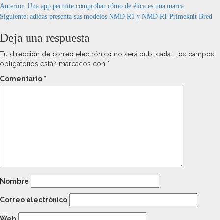
Navegación
Anterior:
Una app permite comprobar cómo de ética es una marca
Siguiente:
adidas presenta sus modelos NMD R1 y NMD R1 Primeknit Bred
de
Deja una respuesta
entradas
Tu dirección de correo electrónico no será publicada.
Los campos
obligatorios están marcados con
*
Comentario
*
Nombre
Correo electrónico
Web