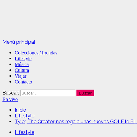
Menú principal
Colecciones / Prendas
Lifestyle
Música
Cultura
Viajar
Contacto
Buscar:
En vivo
Inicio
Lifestyle
Tyler, The Creator, nos regala unas nuevas GOLF le 
Lifestyle