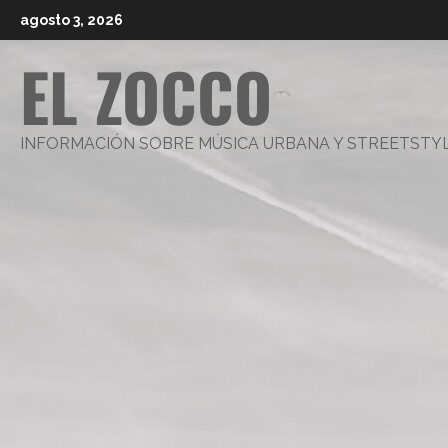
Saltar
agosto 3, 2026
al
EL ZOCCO
contenido
INFORMACIÓN SOBRE MÚSICA URBANA Y STREETSTY