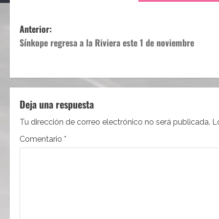
N
Anterior:
Sínkope regresa a la Riviera este 1 de noviembre
a
v
e
Deja una respuesta
g
Tu dirección de correo electrónico no será publicada.
L
a
Comentario
*
c
i
ó
n