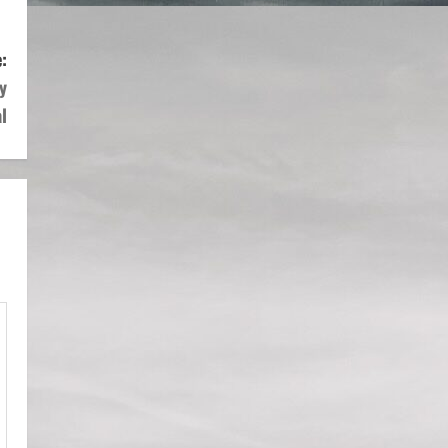
:
y
l