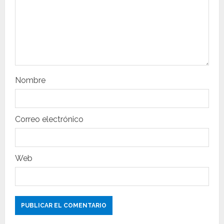
e
n
t
r
Nombre
a
d
Correo electrónico
a
s
Web