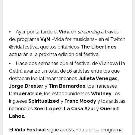
Ayer por la tarde el
Vida
en
streaming
a través
del programa
V4M
–Vida for musicians– en el Twitch
@vidafestival que los británicos
The Libertines
actuarán a la próxima edición del festival.
Hace dos semanas que el festival de Vilanova i la
Geltrú avanzó un total de 16 artistas entre los que
destacan los latinoamericanos
Julieta Venegas,
Jorge Drexler
y
Tim Bernardes
, los franceses
L’Impératrice
, los estadounidenses
Whitney
, los
ingleses
Spiritualized
y
Franc Moody
y los artistas
nacionales
Xoel López
,
La Casa Azul
y
Queralt
Lahoz.
El
Vida Festival
sigue apostando por su programa