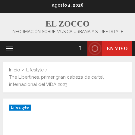
Saltar
agosto 4, 2026
al
contenido
EL ZOCCO
INFORMACIÓN SOBRE MÚSICA URBANA Y STREETSTYLE
EN VIVO
Menú
principal
Inicio
Lifestyle
The Libertines, primer gran cabeza de cartel
internacional del VIDA 2023
Lifestyle