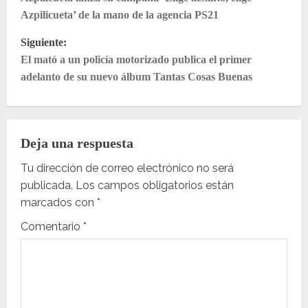
a
Azpilicueta’ de la mano de la agencia PS21
v
Siguiente:
e
El mató a un policía motorizado publica el primer
adelanto de su nuevo álbum Tantas Cosas Buenas
g
a
Deja una respuesta
c
Tu dirección de correo electrónico no será
i
publicada.
Los campos obligatorios están
ó
marcados con
*
Comentario
*
n
d
e