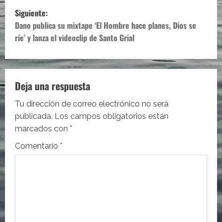
v
Siguiente:
e
Dano publica su mixtape ‘El Hombre hace planes, Dios se
ríe’ y lanza el videoclip de Santo Grial
g
a
c
Deja una respuesta
i
Tu dirección de correo electrónico no será
publicada.
Los campos obligatorios están
ó
marcados con
*
n
Comentario
*
d
e
e