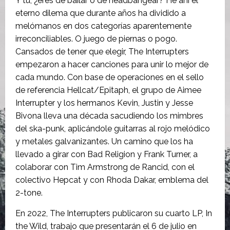
Y tú, ¿eres de bailar o de headbangear? He ahí el
eterno dilema que durante años ha dividido a
melómanos en dos categorías aparentemente
irreconciliables. O juego de piernas o pogo.
Cansados de tener que elegir, The Interrupters
empezaron a hacer canciones para unir lo mejor de
cada mundo. Con base de operaciones en el sello
de referencia Hellcat/Epitaph, el grupo de Aimee
Interrupter y los hermanos Kevin, Justin y Jesse
Bivona lleva una década sacudiendo los mimbres
del ska-punk, aplicándole guitarras al rojo melódico
y metales galvanizantes. Un camino que los ha
llevado a girar con Bad Religion y Frank Turner, a
colaborar con Tim Armstrong de Rancid, con el
colectivo Hepcat y con Rhoda Dakar, emblema del
2-tone.
En 2022, The Interrupters publicaron su cuarto LP, In
the Wild, trabajo que presentarán el 6 de julio en