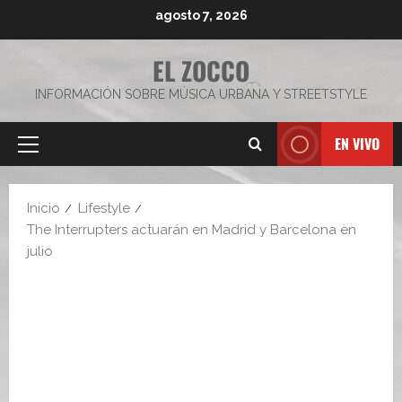
Saltar
agosto 7, 2026
al
contenido
EL ZOCCO
INFORMACIÓN SOBRE MÚSICA URBANA Y STREETSTYLE
EN VIVO
Menú
principal
Inicio
Lifestyle
The Interrupters actuarán en Madrid y Barcelona en
julio