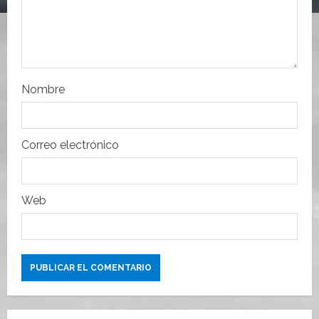
n
t
r
Nombre
a
d
Correo electrónico
a
s
Web