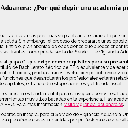
a Aduanera: ¿Por qué elegir una academia p
 que cada vez más personas se plantean prepararse la present
a sólida. Sin embargo, el proceso de prepararse unas oposici
o. Entre el gran abanico de oposiciones que puedes encontrar
 aspirantes como pueda ser la del Servicio de Vigilancia Ad
e al grupo C1 que
exige como requisitos para su presen
título de Bachillerato, técnico de FP o equivalente y carecer
os teóricos, pruebas físicas, evaluación psicotécnica y, en 
s funciones que desarrollarán los profesionales estarán rela
capitales, el tráfico de estupefacientes y el fraude fiscal.
a preparación es fundamental para conseguir buenos resultado
 herramientas muy útiles basadas en la experiencia. Hay ac
VA PRO. Para más información,
visita vigilancia-aduanera.es
.
paración integral para el Servicio de Vigilancia Aduanera. 
anza que ofrece clases impartidas por profesionales especial