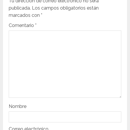
Tu dirección de correo electrónico no será
publicada.
Los campos obligatorios están
i
marcados con
*
ó
Comentario
*
n
d
e
e
n
t
Nombre
r
a
Correo electrónico