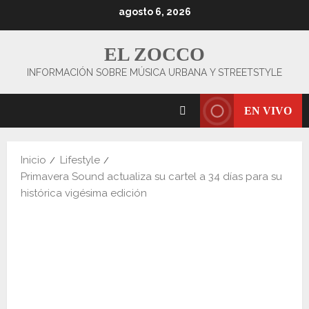
Saltar
agosto 6, 2026
al
contenido
EL ZOCCO
INFORMACIÓN SOBRE MÚSICA URBANA Y STREETSTYLE
EN VIVO
Inicio
Lifestyle
Primavera Sound actualiza su cartel a 34 días para su
histórica vigésima edición