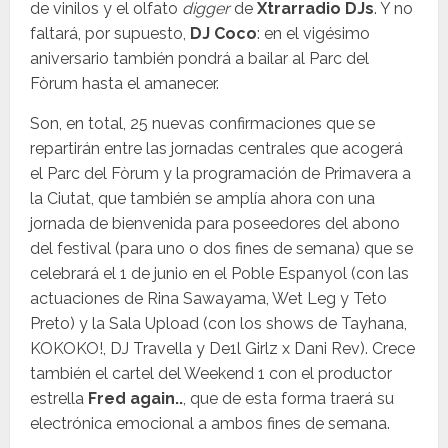
de vinilos y el olfato
digger
de
Xtrarradio DJs
. Y no
faltará, por supuesto,
DJ Coco
: en el vigésimo
aniversario también pondrá a bailar al Parc del
Fòrum hasta el amanecer.
Son, en total, 25 nuevas confirmaciones que se
repartirán entre las jornadas centrales que acogerá
el Parc del Fòrum y la programación de Primavera a
la Ciutat, que también se amplía ahora con una
jornada de bienvenida para poseedores del abono
del festival (para uno o dos fines de semana) que se
celebrará el 1 de junio en el Poble Espanyol (con las
actuaciones de Rina Sawayama, Wet Leg y Teto
Preto) y la Sala Upload (con los shows de Tayhana,
KOKOKO!, DJ Travella y De1l Girlz x Dani Rev). Crece
también el cartel del Weekend 1 con el productor
estrella
Fred again..
, que de esta forma traerá su
electrónica emocional a ambos fines de semana.