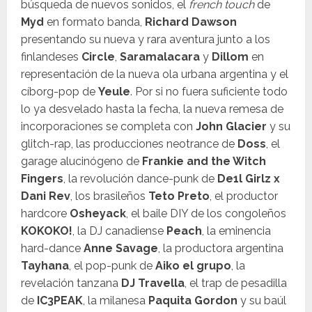
búsqueda de nuevos sonidos, el
french touch
de
Myd
en formato banda,
Richard Dawson
presentando su nueva y rara aventura junto a los
finlandeses
Circle
,
Saramalacara
y
Dillom
en
representación de la nueva ola urbana argentina y el
cíborg-pop de
Yeule
. Por si no fuera suficiente todo
lo ya desvelado hasta la fecha, la nueva remesa de
incorporaciones se completa con
John Glacier
y su
glitch-rap, las producciones neotrance de
Doss
, el
garage alucinógeno de
Frankie and the Witch
Fingers
, la revolución dance-punk de
De1l Girlz x
Dani Rev
, los brasileños
Teto Preto
, el productor
hardcore
Osheyack
, el baile DIY de los congoleños
KOKOKO!
, la DJ canadiense
Peach
, la eminencia
hard-dance
Anne Savage
, la productora argentina
Tayhana
, el pop-punk de
Aiko el grupo
, la
revelación tanzana
DJ Travella
, el trap de pesadilla
de
IC3PEAK
, la milanesa
Paquita Gordon
y su baúl