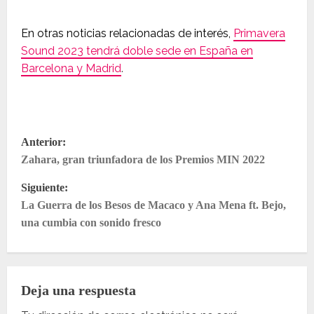
En otras noticias relacionadas de interés,
Primavera
Sound 2023 tendrá doble sede en España en
Barcelona y Madrid
.
N
Anterior:
Zahara, gran triunfadora de los Premios MIN 2022
a
Siguiente:
v
La Guerra de los Besos de Macaco y Ana Mena ft. Bejo,
e
una cumbia con sonido fresco
g
a
Deja una respuesta
c