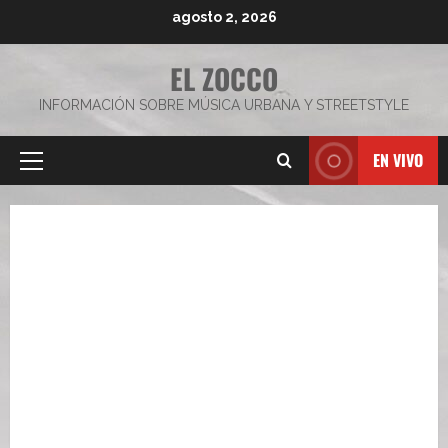
Saltar
agosto 2, 2026
al
contenido
EL ZOCCO
INFORMACIÓN SOBRE MÚSICA URBANA Y STREETSTYLE
EN VIVO
Menú
principal