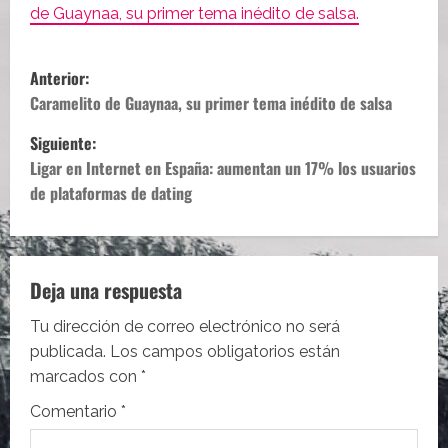
de Guaynaa, su primer tema inédito de salsa.
N
Anterior:
a
Caramelito de Guaynaa, su primer tema inédito de salsa
Siguiente:
v
Ligar en Internet en España: aumentan un 17% los usuarios
e
de plataformas de dating
g
a
Deja una respuesta
c
Tu dirección de correo electrónico no será
i
publicada.
Los campos obligatorios están
marcados con
*
ó
Comentario
*