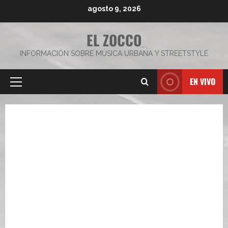
Saltar
agosto 9, 2026
al
contenido
EL ZOCCO
INFORMACIÓN SOBRE MÚSICA URBANA Y STREETSTYLE
EN VIVO
Menú
principal