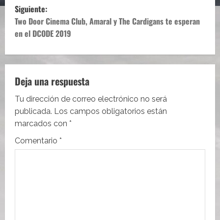
v
Siguiente:
e
Two Door Cinema Club, Amaral y The Cardigans te esperan
en el DCODE 2019
g
a
c
Deja una respuesta
i
Tu dirección de correo electrónico no será
publicada.
Los campos obligatorios están
ó
marcados con
*
n
Comentario
*
d
e
e