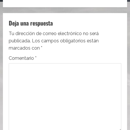
g
a
c
Deja una respuesta
i
Tu dirección de correo electrónico no será
publicada.
Los campos obligatorios están
ó
marcados con
*
n
Comentario
*
d
e
e
n
t