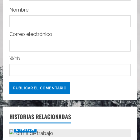
r
Nombre
a
d
Correo electrónico
a
s
Web
HISTORIAS RELACIONADAS
Lifestyle