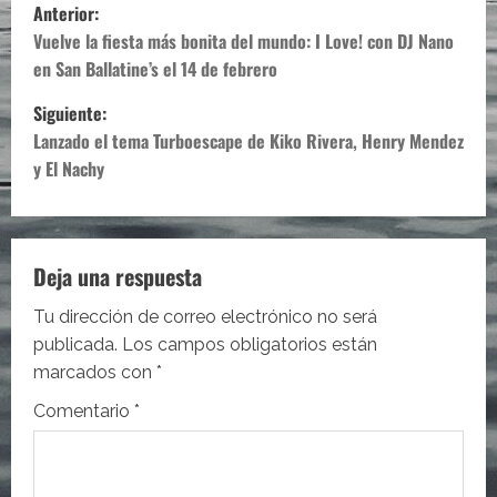
N
Anterior:
a
Vuelve la fiesta más bonita del mundo: I Love! con DJ Nano
en San Ballatine’s el 14 de febrero
v
Siguiente:
e
Lanzado el tema Turboescape de Kiko Rivera, Henry Mendez
y El Nachy
g
a
c
Deja una respuesta
i
Tu dirección de correo electrónico no será
publicada.
Los campos obligatorios están
ó
marcados con
*
n
Comentario
*
d