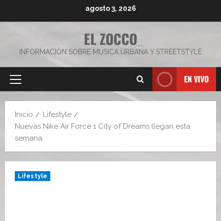
Saltar
agosto 3, 2026
al
contenido
EL ZOCCO
INFORMACIÓN SOBRE MÚSICA URBANA Y STREETSTYLE
EN VIVO
Menú
principal
Inicio
Lifestyle
Nuevas Nike Air Force 1 City of Dreams llegan esta
semana
Lifestyle