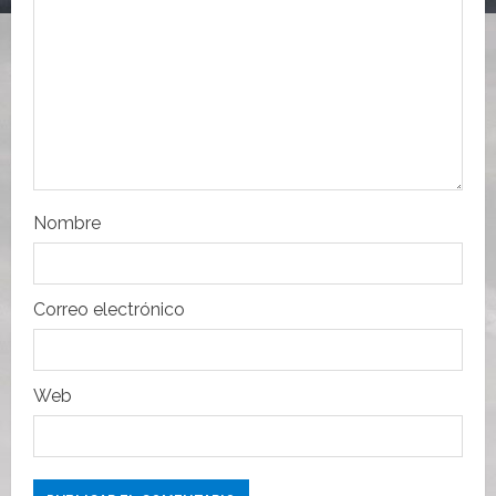
e
e
n
t
r
Nombre
a
d
Correo electrónico
a
s
Web