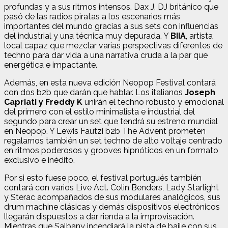
profundas y a sus ritmos intensos. Dax J, DJ británico que
pasó de las radios piratas a los escenarios más
importantes del mundo gracias a sus sets con influencias
del industrial y una técnica muy depurada. Y
BIIA
, artista
local capaz que mezclar varias perspectivas diferentes de
techno para dar vida a una narrativa cruda a la par que
energética e impactante.
Además, en esta nueva edición Neopop Festival contará
con dos b2b que darán que hablar. Los italianos
Joseph
Capriati y Freddy K
unirán el techno robusto y emocional
del primero con el estilo minimalista e industrial del
segundo para crear un set que tendrá su estreno mundial
en Neopop. Y Lewis Fautzi b2b The Advent prometen
regalarnos también un set techno de alto voltaje centrado
en ritmos poderosos y grooves hipnóticos en un formato
exclusivo e inédito.
Por si esto fuese poco, el festival portugués también
contará con varios Live Act. Colin Benders, Lady Starlight
y Sterac acompañados de sus modulares analógicos, sus
drum machine clásicas y demás dispositivos electrónicos
llegarán dispuestos a dar rienda a la improvisación.
Mientras que Salbany incendiará la pista de baile con sus