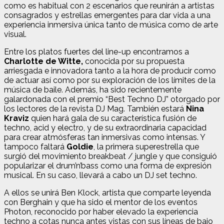
como es habitual con 2 escenarios que reunirán a artistas
consagrados y estrellas emergentes para dar vida a una
experiencia inmersiva única tanto de música como de arte
visual.
Entre los platos fuertes del line-up encontramos a
Charlotte de Witte,
conocida por su propuesta
arriesgada e innovadora tanto a la hora de producir como
de actuar así como por su exploración de los límites de la
música de baile. Además, ha sido recientemente
galardonada con el premio “Best Techno DJ” otorgado por
los lectores de la revista DJ Mag. También estará
Nina
Kraviz
quien hará gala de su característica fusión de
techno, acid y electro, y de su extraordinaria capacidad
para crear atmósferas tan inmersivas como intensas. Y
tampoco faltará
Goldie
, la primera superestrella que
surgió del movimiento breakbeat / jungle y que consiguió
popularizar el drum’n’bass como una forma de expresión
musical. En su caso, llevará a cabo un DJ set techno.
A ellos se unirá Ben Klock, artista que comparte leyenda
con Berghain y que ha sido el mentor de los eventos
Photon, reconocido por haber elevado la experiencia
techno a cotas nunca antes vistas con sus líneas de bajo