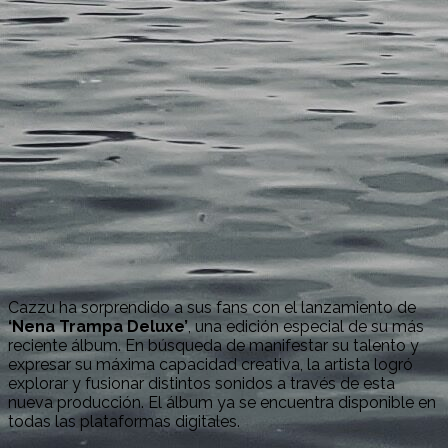
Cazzu ha sorprendido a sus fans con el lanzamiento de
‘Nena Trampa Deluxe’
, una edición especial de su más
reciente álbum. En búsqueda de manifestar su talento y
expresar su máxima capacidad creativa, la artista logró
explorar y fusionar distintos sonidos a través de esta
nueva producción. El álbum ya se encuentra disponible en
todas las plataformas digitales.