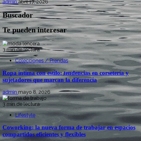
admin
abril 17, 2026
Buscador
Te pueden interesar
3 min de lectura
Colecciones / Prendas
Ropa íntima con estilo: tendencias en corsetería y
sujetadores que marcan la diferencia
admin
mayo 8, 2026
3 min de lectura
Lifestyle
Coworking: la nueva forma de trabajar en espacios
compartidos eficientes y flexibles