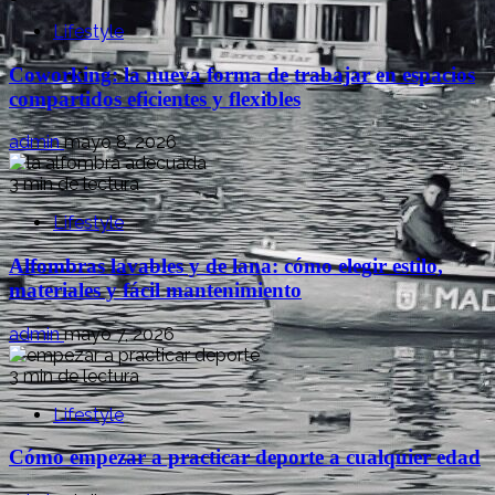
Lifestyle
Coworking: la nueva forma de trabajar en espacios
compartidos eficientes y flexibles
admin
mayo 8, 2026
3 min de lectura
Lifestyle
Alfombras lavables y de lana: cómo elegir estilo,
materiales y fácil mantenimiento
admin
mayo 7, 2026
3 min de lectura
Lifestyle
Cómo empezar a practicar deporte a cualquier edad