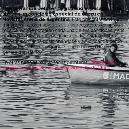
“Nena Trampa Deluxe” se estrenó el pasado 15 de
abril en un concierto especial de Cazzu en el
Movistar Arena de Argentina
. Esta presentación logró
transportar a los más de 15.000 espectadores en un viaje
musical donde corearon cada una de sus canciones y sus
poderosas letras con conciencia social. Así, la artista
argentina continúa posicionándose y solidificando como
uno de los actos más grandes que emergen dentro del
género trap latino.
En otras noticias relacionadas de interés,
Cazzu y La
Joaqui se van a vivir juntas en el videoclip de Glock
.