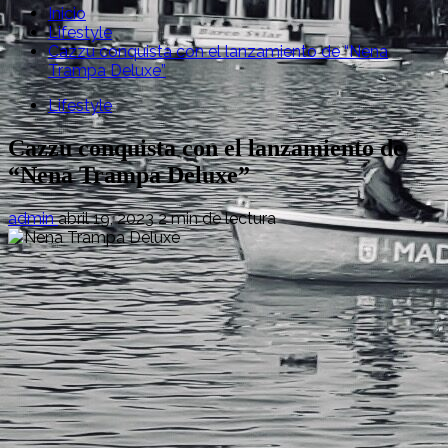
Inicio
Lifestyle
Cazzu conquista con el lanzamiento de “Nena
Trampa Deluxe”
Lifestyle
Cazzu conquista con el lanzamiento de
“Nena Trampa Deluxe”
admin
abril 19, 2023
2 min de lectura