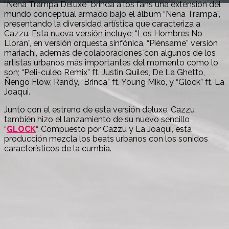
“Nena Trampa Deluxe” brinda a los fans una extensión del
mundo conceptual armado bajo el álbum “Nena Trampa”,
presentando la diversidad artística que caracteriza a
Cazzu. Esta nueva versión incluye; “Los Hombres No
Lloran”, en versión orquesta sinfónica, “Piénsame” versión
mariachi, además de colaboraciones con algunos de los
artistas urbanos más importantes del momento como lo
son; “Peli-culeo Remix” ft. Justin Quiles, De La Ghetto,
Ñengo Flow, Randy, “Brinca” ft. Young Miko, y “Glock” ft. La
Joaqui.
Junto con el estreno de esta versión deluxe, Cazzu
también hizo el lanzamiento de su nuevo sencillo
“
GLOCK
“. Compuesto por Cazzu y La Joaqui, esta
producción mezcla los beats urbanos con los sonidos
característicos de la cumbia.