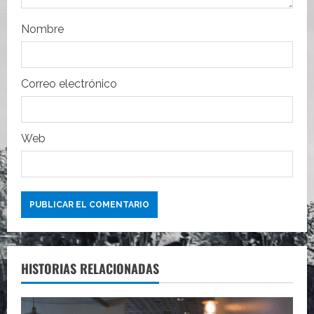
t
r
Nombre
a
Correo electrónico
d
a
Web
s
HISTORIAS RELACIONADAS