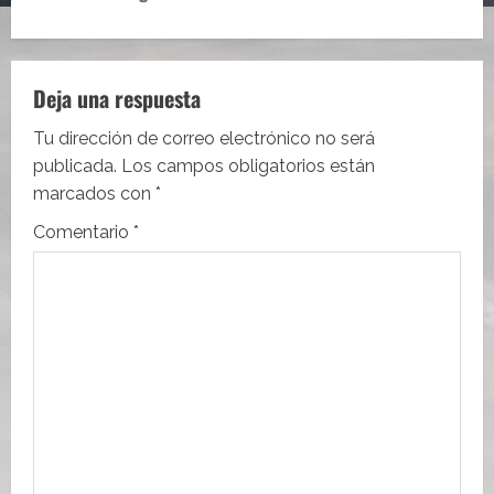
g
a
Deja una respuesta
c
Tu dirección de correo electrónico no será
i
publicada.
Los campos obligatorios están
marcados con
*
ó
Comentario
*
n
d
e
e
n