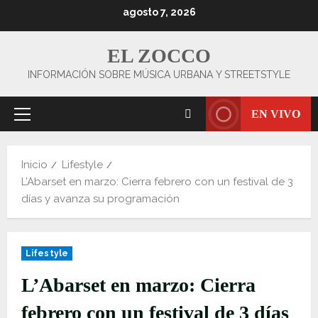
Saltar
agosto 7, 2026
al
contenido
EL ZOCCO
INFORMACIÓN SOBRE MÚSICA URBANA Y STREETSTYLE
EN VIVO
Menú
principal
Inicio
Lifestyle
L’Abarset en marzo: Cierra febrero con un festival de 3
días y avanza su programación
Lifestyle
L’Abarset en marzo: Cierra
febrero con un festival de 3 días