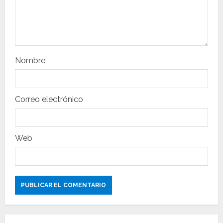
n
t
r
Nombre
a
d
Correo electrónico
a
s
Web