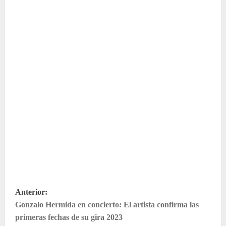
N
Anterior:
Gonzalo Hermida en concierto: El artista confirma las
a
primeras fechas de su gira 2023