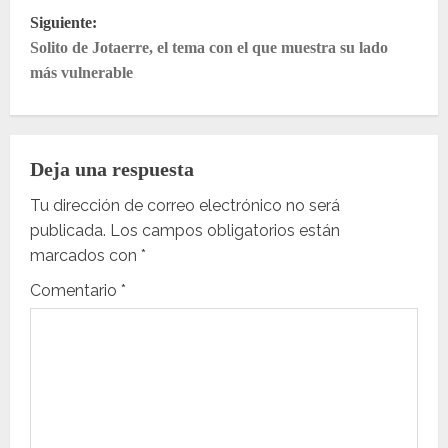
v
Siguiente:
e
Solito de Jotaerre, el tema con el que muestra su lado
más vulnerable
g
a
Deja una respuesta
c
Tu dirección de correo electrónico no será
i
publicada.
Los campos obligatorios están
ó
marcados con
*
Comentario
*
n
d
e
e