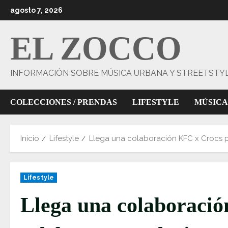
Saltar
agosto 7, 2026
al
contenido
EL ZOCCO
INFORMACIÓN SOBRE MÚSICA URBANA Y STREETSTY
COLECCIONES / PRENDAS
LIFESTYLE
MÚSICA
Inicio
Lifestyle
Llega una colaboración KFC x Crocs pa
Lifestyle
Llega una colaboraci