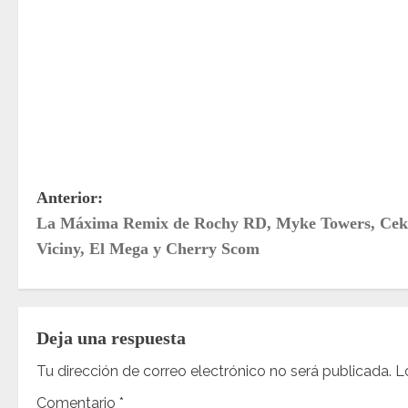
N
Anterior:
La Máxima Remix de Rochy RD, Myke Towers, Cek
a
Viciny, El Mega y Cherry Scom
v
e
Deja una respuesta
g
Tu dirección de correo electrónico no será publicada.
L
a
Comentario
*