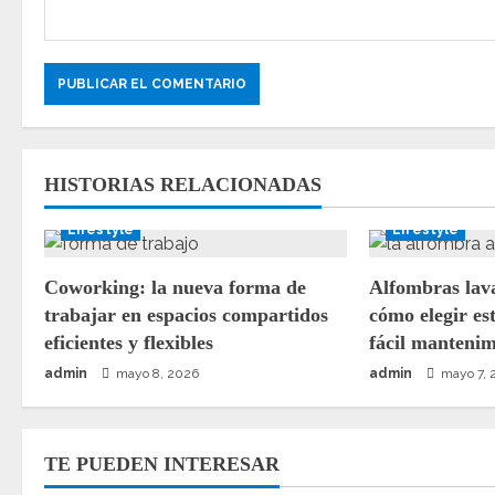
d
a
s
HISTORIAS RELACIONADAS
Lifestyle
Lifestyle
Coworking: la nueva forma de
Alfombras lava
trabajar en espacios compartidos
cómo elegir est
eficientes y flexibles
fácil mantenim
admin
mayo 8, 2026
admin
mayo 7, 
TE PUEDEN INTERESAR