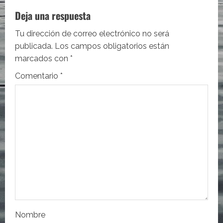
c
Deja una respuesta
i
Tu dirección de correo electrónico no será
publicada.
Los campos obligatorios están
ó
marcados con
*
n
Comentario
*
d
e
e
n
t
r
Nombre