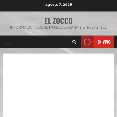
Saltar
agosto 7, 2026
al
contenido
EL ZOCCO
INFORMACIÓN SOBRE MÚSICA URBANA Y STREETSTYLE
EN VIVO
Menú
principal