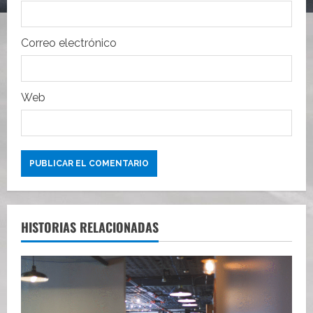
a
d
Correo electrónico
a
s
Web
HISTORIAS RELACIONADAS