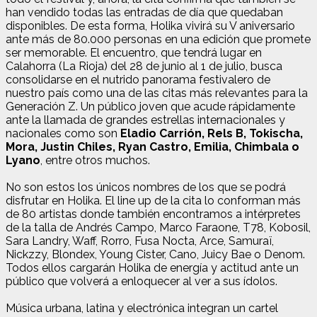
han vendido todas las entradas de día que quedaban
disponibles. De esta forma, Holika vivirá su V aniversario
ante más de 80.000 personas en una edición que promete
ser memorable. El encuentro, que tendrá lugar en
Calahorra (La Rioja) del 28 de junio al 1 de julio, busca
consolidarse en el nutrido panorama festivalero de
nuestro país como una de las citas más relevantes para la
Generación Z. Un público joven que acude rápidamente
ante la llamada de grandes estrellas internacionales y
nacionales como son
Eladio Carrión, Rels B, Tokischa,
Mora, Justin Chiles, Ryan Castro, Emilia, Chimbala o
Lyano
, entre otros muchos.
No son estos los únicos nombres de los que se podrá
disfrutar en Holika. El line up de la cita lo conforman más
de 80 artistas donde también encontramos a intérpretes
de la talla de Andrés Campo, Marco Faraone, T78, Kobosil,
Sara Landry, Waff, Rorro, Fusa Nocta, Arce, Samuraï,
Nickzzy, Blondex, Young Cister, Cano, Juicy Bae o Denom.
Todos ellos cargarán Holika de energía y actitud ante un
público que volverá a enloquecer al ver a sus ídolos.
Música urbana, latina y electrónica integran un cartel