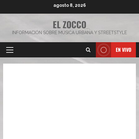
Saltar
agosto 8, 2026
al
contenido
EL ZOCCO
INFORMACIÓN SOBRE MÚSICA URBANA Y STREETSTYLE
EN VIVO
Menú
principal