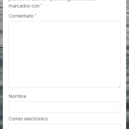
ó
marcados con
*
n
Comentario
*
d
e
e
n
t
r
Nombre
a
d
Correo electrónico
a