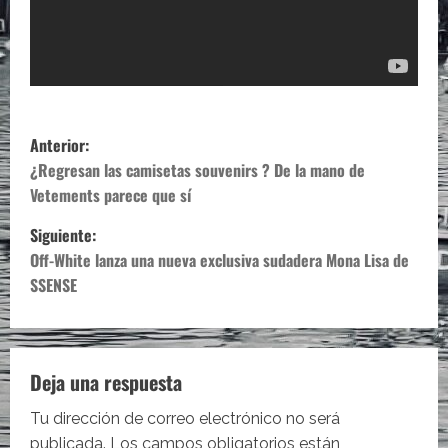
N
Anterior:
a
¿Regresan las camisetas souvenirs ? De la mano de
Vetements parece que sí
v
Siguiente:
e
Off-White lanza una nueva exclusiva sudadera Mona Lisa de
SSENSE
g
a
c
Deja una respuesta
i
Tu dirección de correo electrónico no será
publicada.
Los campos obligatorios están