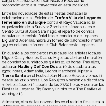
cargo de la Asociación San Nicasio Rock como
reconocimiento a su trayectoria en esta localidad.
Entre las novedades de estas fiestas destacan la
celebración de la I Edición del
Trofeo Villa de Leganés
femenino en Butarque
contra el Rayo Vallecano, la
organización de la Survivor Zombie el sábado 12 en el
Centro Cultural José Saramago, el reparto de comida
popular en el recinto ferial tras el concierto de Leganés
Big Band. Además, habrá un torneo de baloncesto infantil
3×3 en colaboración con el Club Baloncesto Leganés.
En cuanto a los conciertos musicales, los artistas locales
Miguel Osa y Buenos Días su Majestad abrirán el maratón
de conciertos el miércoles 9 a las 21:30 horas. Tras ellos,
actuarán
Nadie y Def Con Dos
el 10 de octubre a las
23:00 horas, Adamantia, Leonor Marchessi, Júpiter y
Tierra Santa
en el Festival San Nicasio Rock el viernes 11
desde las 21:00 horas, Los Rebujitos y sesión de discoteca
móvil el sábado 12 a partir de las 23:50 horas y cerrarán las
Fiestas la Leganés Big Band y un tributo a The Beatles el
domingo 13.
Asimismo, otra de las novedades en el recinto ferial será la