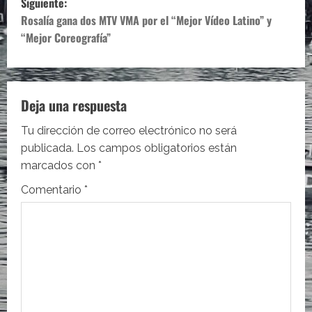
Siguiente:
v
Rosalía gana dos MTV VMA por el “Mejor Vídeo Latino” y
e
“Mejor Coreografía”
g
a
Deja una respuesta
c
Tu dirección de correo electrónico no será
i
publicada.
Los campos obligatorios están
marcados con
*
ó
Comentario
*
n
d
e
e