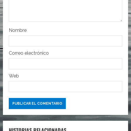
n
t
r
Nombre
a
Correo electrónico
d
a
Web
s
HISTORIAS RELACIONADAS