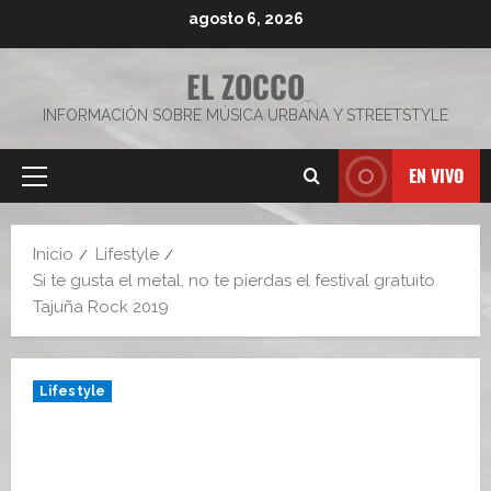
Saltar
agosto 6, 2026
al
contenido
EL ZOCCO
INFORMACIÓN SOBRE MÚSICA URBANA Y STREETSTYLE
EN VIVO
Menú
principal
Inicio
Lifestyle
Si te gusta el metal, no te pierdas el festival gratuito
Tajuña Rock 2019
Lifestyle