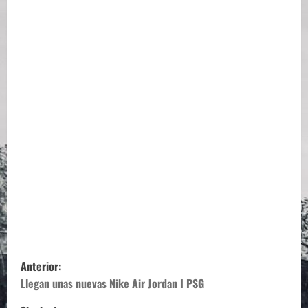
N
Anterior:
a
Llegan unas nuevas Nike Air Jordan I PSG