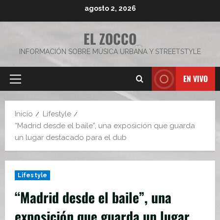
Saltar
agosto 2, 2026
al
contenido
EL ZOCCO
INFORMACIÓN SOBRE MÚSICA URBANA Y STREETSTYLE
EN VIVO
Menú
principal
Inicio
Lifestyle
“Madrid desde el baile”, una exposición que guarda
un lugar destacado para el dub
Lifestyle
“Madrid desde el baile”, una
exposición que guarda un lugar