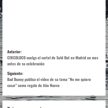
N
Anterior:
a
CIRCOLOCO cuelga el cartel de Sold Out en Madrid un mes
antes de su celebración
v
Siguiente:
e
Bad Bunny publica el vídeo de su tema “No me quiero
casar” como regalo de Año Nuevo
g
a