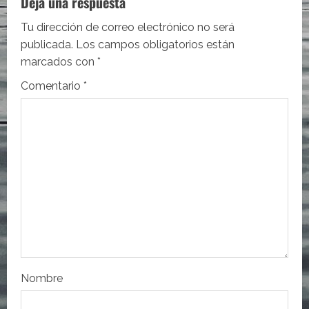
c
Deja una respuesta
i
Tu dirección de correo electrónico no será
publicada.
Los campos obligatorios están
ó
marcados con
*
n
Comentario
*
d
e
e
n
t
r
Nombre
a