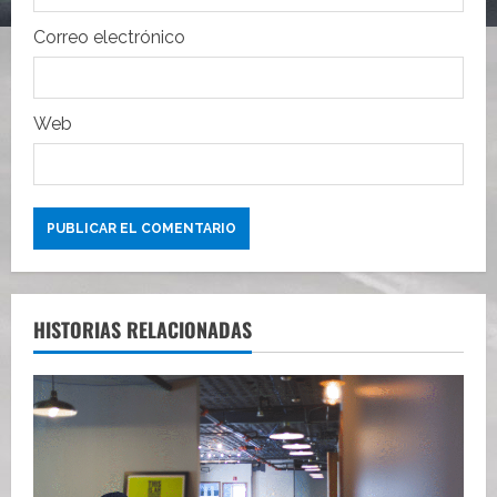
d
Correo electrónico
a
s
Web
HISTORIAS RELACIONADAS