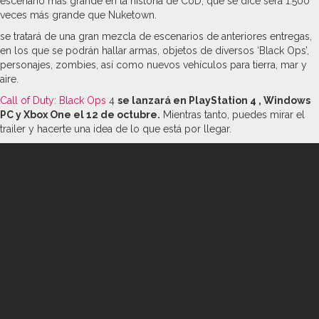
escenario más grande en la historia de CoD, que se dice será 1.500
veces más grande que Nuketown.
se tratará de una gran mezcla de escenarios de anteriores entregas,
en los que se podrán hallar armas, objetos de diversos ‘Black Ops’,
personajes, zombies, así como nuevos vehículos para tierra, mar y
aire.
Call of Duty: Black Ops
4
se lanzará en PlayStation 4 , Windows
PC y Xbox One el 12 de octubre.
Mientras tanto, puedes mirar el
trailer y hacerte una idea de lo que está por llegar.