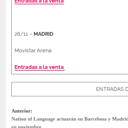
Entradas a la venta
26/11 –
MADRID
Movistar Arena
Entradas a la venta
ENTRADAS D
N
Anterior:
Nation of Language actuarán en Barcelona y Madri
a
en noviembre