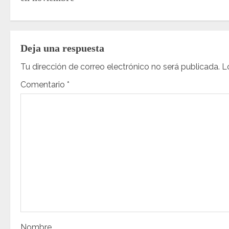
v
e
Deja una respuesta
g
Tu dirección de correo electrónico no será publicada.
L
a
Comentario
*
c
i
ó
n
d
e
Nombre