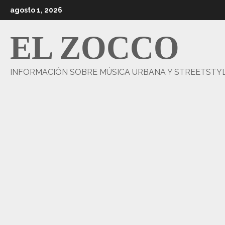
Saltar
agosto 1, 2026
al
contenido
EL ZOCCO
INFORMACIÓN SOBRE MÚSICA URBANA Y STREETSTY