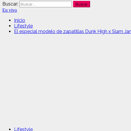
Buscar:
En vivo
Inicio
Lifestyle
El especial modelo de zapatillas Dunk High x Slam Ja
Lifestyle