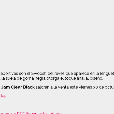
portivas son el Swoosh del revés que aparece en la lengüet
 la suela de goma negra otorga el toque final al diseño.
 Jam Clear Black
saldrán a la venta este viernes 30 de octu
ike
.
 Jordan 4 x PSG llegan este sábado.