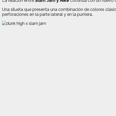
La relación entre
Slam Jam y Nike
continúa con un nuevo c
Una silueta que presenta una combinación de colores clásic
perforaciones en la parte lateral y en la puntera.