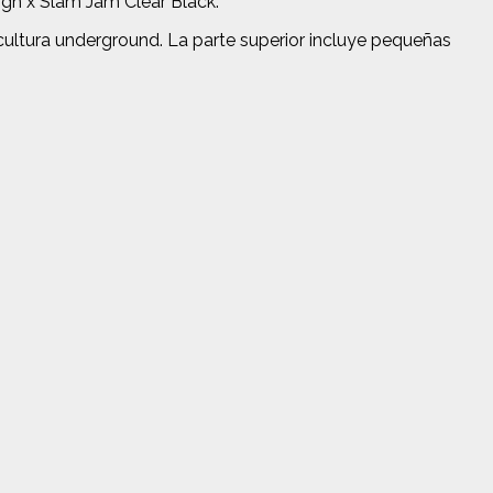
gh x Slam Jam Clear Black.
cultura underground. La parte superior incluye pequeñas