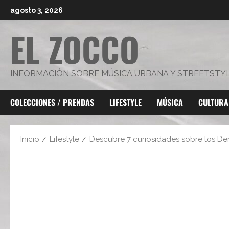
Saltar
agosto 3, 2026
al
EL ZOCCO
contenido
INFORMACIÓN SOBRE MÚSICA URBANA Y STREETSTY
COLECCIONES / PRENDAS
LIFESTYLE
MÚSICA
CULTURA
Inicio
Lifestyle
Descubre 7 curiosidades sobre los D