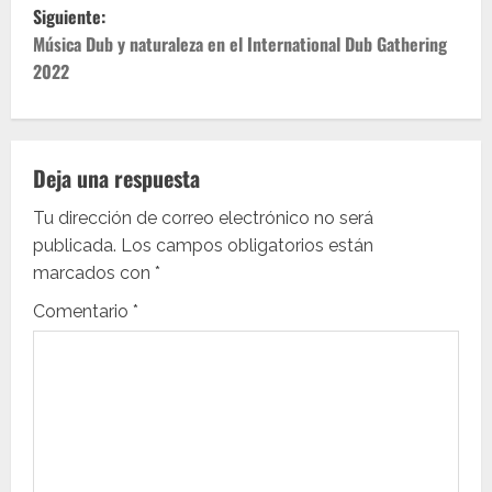
v
Siguiente:
e
Música Dub y naturaleza en el International Dub Gathering
2022
g
a
c
Deja una respuesta
i
Tu dirección de correo electrónico no será
publicada.
Los campos obligatorios están
ó
marcados con
*
n
Comentario
*
d
e
e