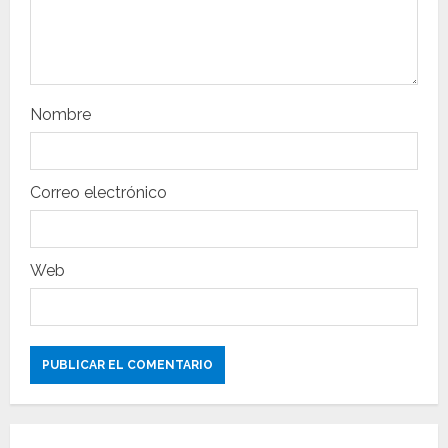
n
t
r
Nombre
a
d
Correo electrónico
a
s
Web