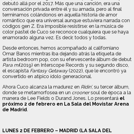
debutó allá por el 2017. Más que una canción, era una
conversación privada entre él y su amada, pero al final
terminamos colándonos en aquella historia de amor
romántico que era universal aunque estuviera narrada con
códigos gen Z. Era imposible resistirse: en la música de
color pastel de Cuco se reconoce cualquiera que se haya
enamorado alguna vez. Es decir, todos y todas.
Desde entonces, hemos acompañado al californiano
Omar Banos mientras iba dejando atrás la etiqueta de
artista bedroom pop, con su efervescente álbum de debut
Para mí
(2019) en Interscope Records y su segundo disco,
el escapista
Fantasy Getaway
(2022), que le encontró ya
convertido en atípico ídolo generacional.
Ahora Cuco alcanza la madurez en
Ridin’
, su tercer álbum,
donde se metamorfosea en un
crooner
soul de época a la
manera de Lee Fields o Durand Jones. Lo presentará
el
próximo 2 de febrero en La Sala del Movistar Arena
de Madrid
.
LUNES 2 DE FEBRERO – MADRID (LA SALA DEL