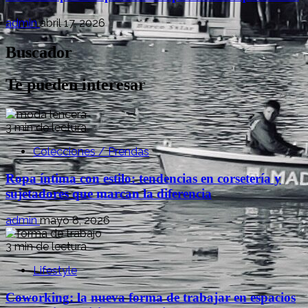
admin
abril 17, 2026
Buscador
Te pueden interesar
3 min de lectura
Colecciones / Prendas
Ropa íntima con estilo: tendencias en corsetería y
sujetadores que marcan la diferencia
admin
mayo 8, 2026
3 min de lectura
Lifestyle
Coworking: la nueva forma de trabajar en espacios