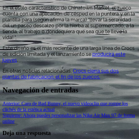
En el estilo característico de Chinatown Market, el zueco
cuenta con una aplicación de césped en la puntera y en la
plantilla para (según afirma la marca) “llevar la serenidad
del un paseo descalzo por la hierba al supermercado, a la
tienda, al trabajo o dondequiera que sea que te lleve la
vida! “,
Este diseño es el más reciente de una larga línea de Crocs
de edición limitada y el lanzamiento se
producirá este
jueves
.
En otras noticias relacionadas,
Crocs cierra sus dos
plantas de fabricación: el fin de los zuecos.
Navegación de entradas
Anterior:
Caro de Bad Bunny, el nuevo videoclip que rompe los
clichés de la estética actual
Siguiente:
Ahora puedes personalizar las Nike Air Max 97 de forma
online
Deja una respuesta