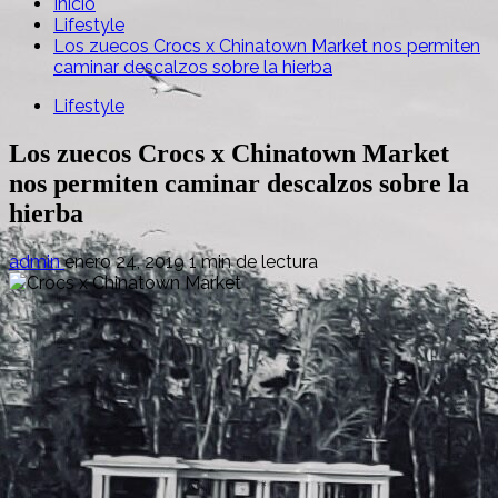
Inicio
Lifestyle
Los zuecos Crocs x Chinatown Market nos permiten
caminar descalzos sobre la hierba
Lifestyle
Los zuecos Crocs x Chinatown Market
nos permiten caminar descalzos sobre la
hierba
admin
enero 24, 2019
1 min de lectura