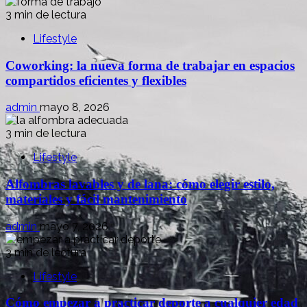
3 min de lectura
Lifestyle
Coworking: la nueva forma de trabajar en espacios
compartidos eficientes y flexibles
admin
mayo 8, 2026
3 min de lectura
Lifestyle
Alfombras lavables y de lana: cómo elegir estilo,
materiales y fácil mantenimiento
admin
mayo 7, 2026
3 min de lectura
Lifestyle
Cómo empezar a practicar deporte a cualquier edad