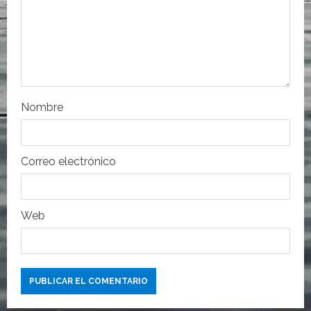
e
n
t
r
Nombre
a
Correo electrónico
d
a
Web
s