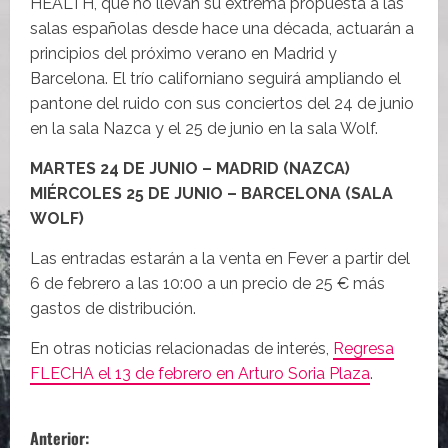
HEALTH, que no llevan su extrema propuesta a las
salas españolas desde hace una década, actuarán a
principios del próximo verano en Madrid y
Barcelona. El trío californiano seguirá ampliando el
pantone del ruido con sus conciertos del 24 de junio
en la sala Nazca y el 25 de junio en la sala Wolf.
MARTES 24 DE JUNIO – MADRID (NAZCA)
MIÉRCOLES 25 DE JUNIO – BARCELONA (SALA
WOLF)
Las entradas estarán a la venta en Fever a partir del
6 de febrero a las 10:00 a un precio de 25 € más
gastos de distribución.
En otras noticias relacionadas de interés,
Regresa
FLECHA el 13 de febrero en Arturo Soria Plaza
.
N
Anterior: