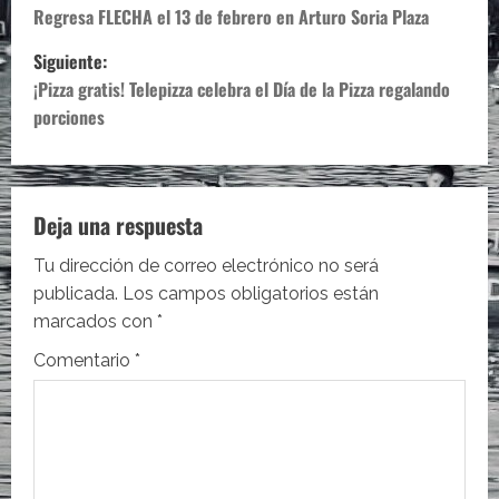
a
Regresa FLECHA el 13 de febrero en Arturo Soria Plaza
Siguiente:
v
¡Pizza gratis! Telepizza celebra el Día de la Pizza regalando
e
porciones
g
a
Deja una respuesta
c
Tu dirección de correo electrónico no será
i
publicada.
Los campos obligatorios están
marcados con
*
ó
Comentario
*
n
d
e