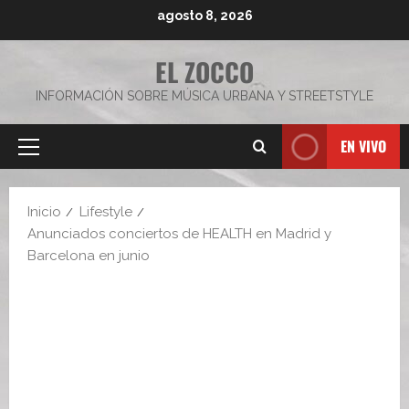
Saltar
agosto 8, 2026
al
contenido
EL ZOCCO
INFORMACIÓN SOBRE MÚSICA URBANA Y STREETSTYLE
EN VIVO
Menú
principal
Inicio
Lifestyle
Anunciados conciertos de HEALTH en Madrid y
Barcelona en junio