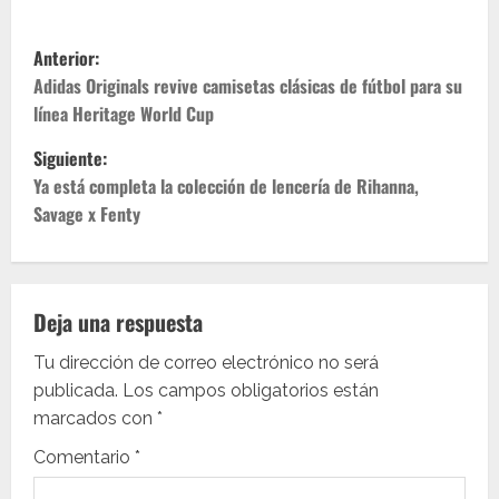
N
Anterior:
a
Adidas Originals revive camisetas clásicas de fútbol para su
línea Heritage World Cup
v
Siguiente:
e
Ya está completa la colección de lencería de Rihanna,
Savage x Fenty
g
a
c
Deja una respuesta
i
Tu dirección de correo electrónico no será
publicada.
Los campos obligatorios están
ó
marcados con
*
n
Comentario
*